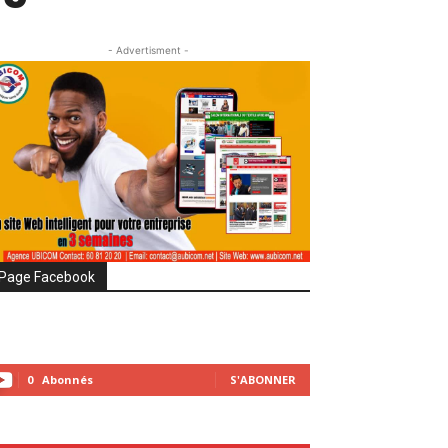
- Advertisment -
Page Facebook
0
Abonnés
S'ABONNER