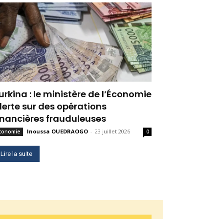
urkina : le ministère de l’Économie
lerte sur des opérations
inancières frauduleuses
Inoussa OUEDRAOGO
-
23 juillet 2026
conomie
0
Lire la suite