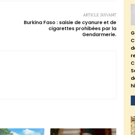
ARTICLE SUIVANT
Burkina Faso : saisie de cyanure et de
cigarettes prohibées par la
G
Gendarmerie.
C
d
r
C
S
d
h