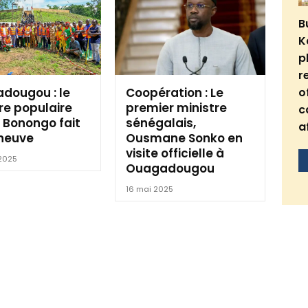
B
K
p
r
dougou : le
Coopération : Le
o
re populaire
premier ministre
c
 Bonongo fait
sénégalais,
a
neuve
Ousmane Sonko en
visite officielle à
 2025
Ouagadougou
16 mai 2025