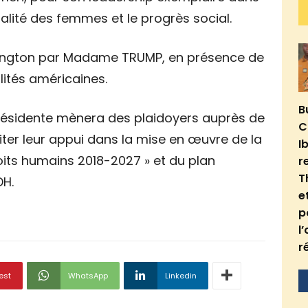
galité des femmes et le progrès social.
hington par Madame TRUMP, en présence de
ités américaines.
B
 Présidente mènera des plaidoyers auprès de
C
citer leur appui dans la mise en œuvre de la
I
droits humains 2018-2027 » et du plan
r
T
DH.
e
p
l
r
est
WhatsApp
Linkedin