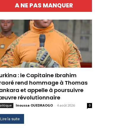
A NE PAS MANQUER
urkina : le Capitaine Ibrahim
raoré rend hommage à Thomas
ankara et appelle à poursuivre
’œuvre révolutionnaire
Inoussa OUEDRAOGO
-
4 août 2026
olitique
0
Lire la suite