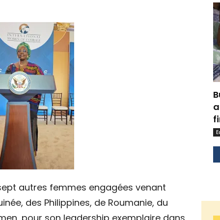
B
a
f
E
e sept autres femmes engagées venant
inée, des Philippines, de Roumanie, du
émen, pour son leadership exemplaire dans