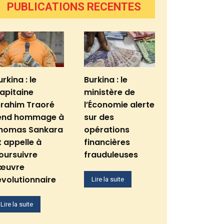
PUBLICATIONS RECENTES
urkina : le
Burkina : le
apitaine
ministère de
brahim Traoré
l’Économie alerte
end hommage à
sur des
homas Sankara
opérations
t appelle à
financières
oursuivre
frauduleuses
’œuvre
évolutionnaire
Lire la suite
Lire la suite