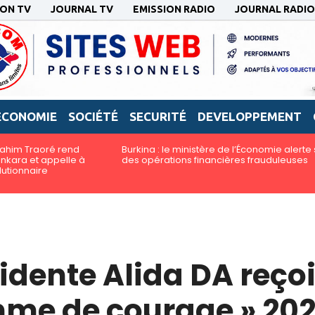
ION TV
JOURNAL TV
EMISSION RADIO
JOURNAL RADIO
ECONOMIE
SOCIÉTÉ
SECURITÉ
DEVELOPPEMENT
brahim Traoré rend
Burkina : le ministère de l’Économie alerte 
kara et appelle à
des opérations financières frauduleuses
lutionnaire
idente Alida DA reçoit
me de courage » 20