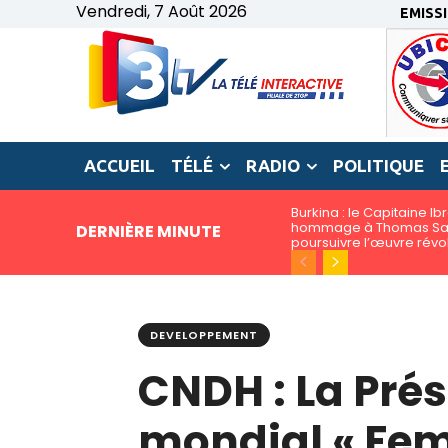
Vendredi, 7 Août 2026
EMISS
ACCUEIL
TÉLÉ
RADIO
POLITIQUE
Burkina : le Capitaine I
hommage à Thomas San
DERNIÈRE MINUTE
poursuivre l’œuvre révo
DEVELOPPEMENT
CNDH : La Prés
mondial « Fem