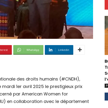
terest
WhatsApp
Linkedin
B
T
S
ationale des droits humains (#CNDH),
l
mardi 1er avril 2025 le prestigieux prix
P
écerné par American Women for
IU) en collaboration avec le département