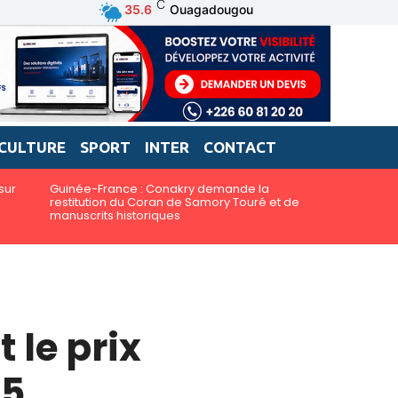
C
35.6
Ouagadougou
CULTURE
SPORT
INTER
CONTACT
sur
Guinée-France : Conakry demande la
restitution du Coran de Samory Touré et de
manuscrits historiques
 le prix
25