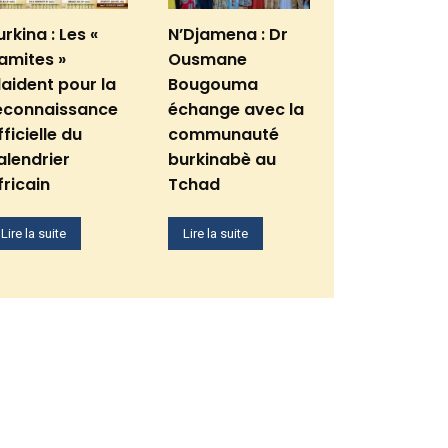
urkina : Les «
N’Djamena : Dr
amites »
Ousmane
laident pour la
Bougouma
econnaissance
échange avec la
fficielle du
communauté
alendrier
burkinabè au
fricain
Tchad
Lire la suite
Lire la suite