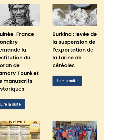
uinée-France :
Burkina : levée de
onakry
la suspension de
emande la
l’exportation de
estitution du
la farine de
oran de
céréales
amory Touré et
e manuscrits
Lire la suite
istoriques
Lire la suite