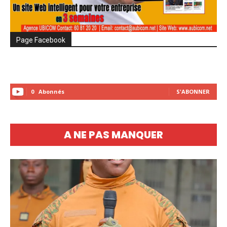
Page Facebook
0
Abonnés
S'ABONNER
A NE PAS MANQUER