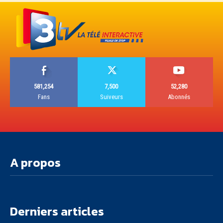
581,254
7,500
52,280
Fans
Suiveurs
Abonnés
A propos
Derniers articles