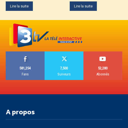
Lire la suite
Lire la suite
581,254
7,500
52,280
Fans
Suiveurs
Abonnés
A propos