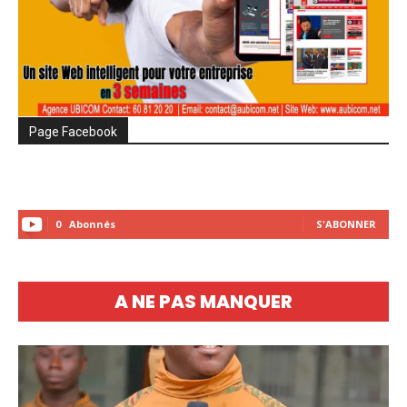
Page Facebook
0
Abonnés
S'ABONNER
A NE PAS MANQUER