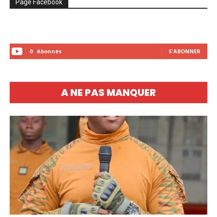
Page Facebook
0
Abonnés
S'ABONNER
A NE PAS MANQUER