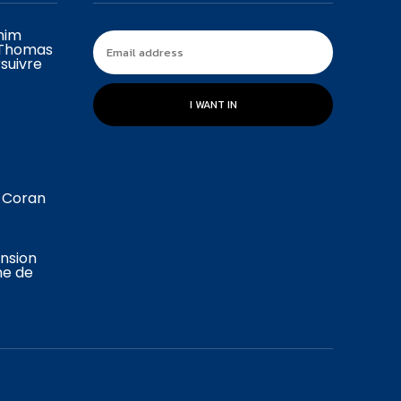
ahim
 Thomas
suivre
I WANT IN
u Coran
ension
ne de