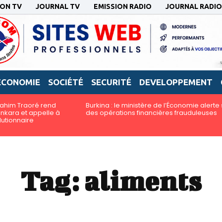
ION TV
JOURNAL TV
EMISSION RADIO
JOURNAL RADIO
ECONOMIE
SOCIÉTÉ
SECURITÉ
DEVELOPPEMENT
brahim Traoré rend
Burkina : le ministère de l’Économie alerte 
kara et appelle à
des opérations financières frauduleuses
lutionnaire
Tag:
aliments