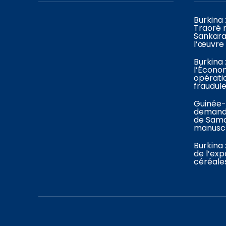
Burkina 
Traoré
Sankara
l’œuvre 
Burkina 
l’Économ
opérati
fraudul
Guinée-
demande
de Samo
manuscr
Burkina 
de l’exp
céréale