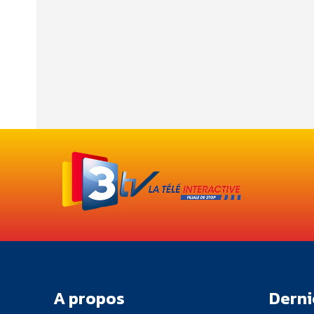
A propos
Derni