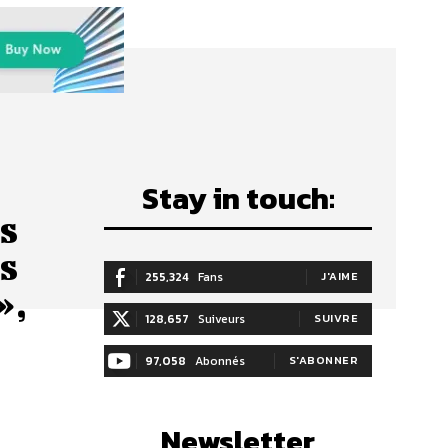
Stay in touch:
es
es
255,324
Fans
J'AIME
»,
128,657
Suiveurs
SUIVRE
97,058
Abonnés
S'ABONNER
Newsletter