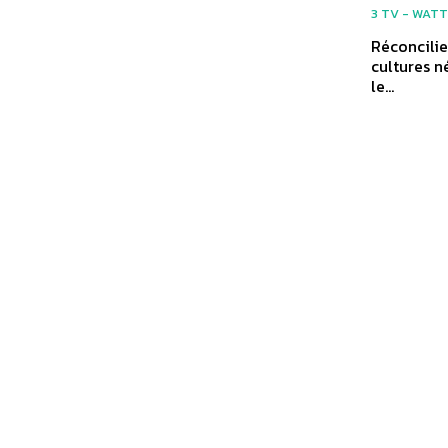
3 TV - WATT
Réconcilie
cultures n
le...