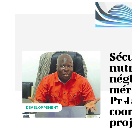
Sécu
nutr
négl
méri
Pr 
coo
DEVELOPPEMENT
proj