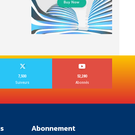
7,500
52,280
Suiveurs
Abonnés
es
Abonnement