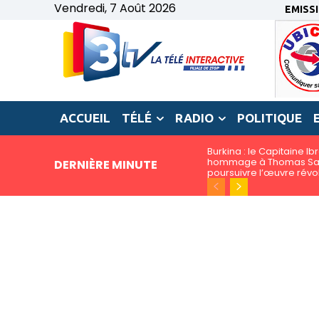
Vendredi, 7 Août 2026
EMISS
ACCUEIL
TÉLÉ
RADIO
POLITIQUE
Burkina : le Capitaine I
hommage à Thomas San
DERNIÈRE MINUTE
poursuivre l’œuvre révo