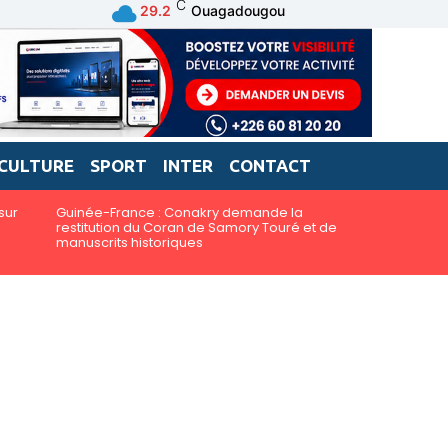
C
29.2
Ouagadougou
CULTURE
SPORT
INTER
CONTACT
sur
Guinée-France : Conakry demande la
restitution du Coran de Samory Touré et de
manuscrits historiques