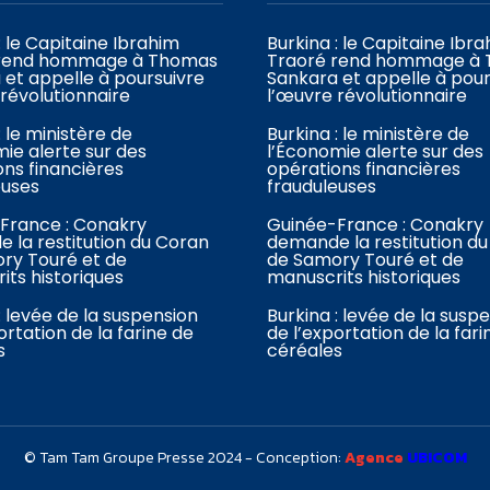
: le Capitaine Ibrahim
Burkina : le Capitaine Ibr
 rend hommage à Thomas
Traoré rend hommage à
 et appelle à poursuivre
Sankara et appelle à pour
révolutionnaire
l’œuvre révolutionnaire
: le ministère de
Burkina : le ministère de
ie alerte sur des
l’Économie alerte sur des
ons financières
opérations financières
euses
frauduleuses
France : Conakry
Guinée-France : Conakry
 la restitution du Coran
demande la restitution d
ry Touré et de
de Samory Touré et de
its historiques
manuscrits historiques
: levée de la suspension
Burkina : levée de la susp
ortation de la farine de
de l’exportation de la fari
s
céréales
© Tam Tam Groupe Presse 2024 - Conception:
Agence
UBICOM