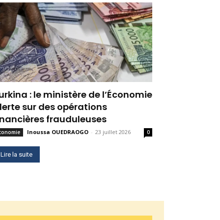
urkina : le ministère de l’Économie
lerte sur des opérations
inancières frauduleuses
Inoussa OUEDRAOGO
-
23 juillet 2026
conomie
0
Lire la suite