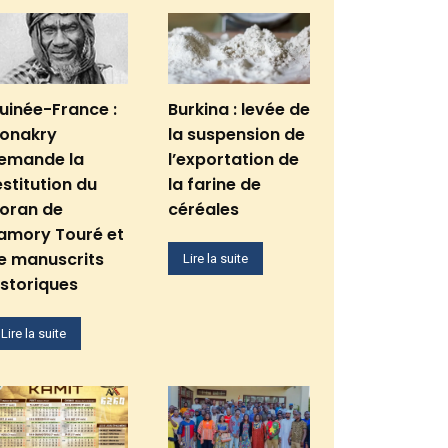
uinée-France :
Burkina : levée de
onakry
la suspension de
emande la
l’exportation de
estitution du
la farine de
oran de
céréales
amory Touré et
e manuscrits
Lire la suite
istoriques
Lire la suite