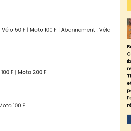
: Vélo 50 F | Moto 100 F | Abonnement : Vélo
B
C
I
r
 100 F | Moto 200 F
T
e
p
l
 Moto 100 F
r