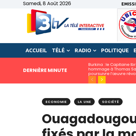
Samedi, 8 Août 2026
EMISS
ACCUEIL
TÉLÉ
RADIO
POLITIQUE
Burkina : le Capitaine I
hommage à Thomas San
DERNIÈRE MINUTE
poursuivre l’œuvre révo
ECONOMIE
LA UNE
SOCIÉTÉ
Ouagadougou : 
fixés par la ma