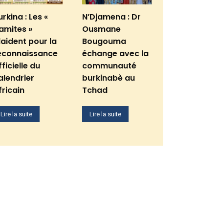
urkina : Les «
N’Djamena : Dr
amites »
Ousmane
laident pour la
Bougouma
econnaissance
échange avec la
fficielle du
communauté
alendrier
burkinabè au
fricain
Tchad
Lire la suite
Lire la suite