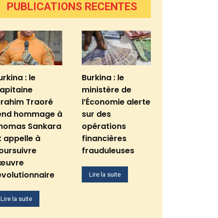
PUBLICATIONS RECENTES
urkina : le
Burkina : le
apitaine
ministère de
brahim Traoré
l’Économie alerte
end hommage à
sur des
homas Sankara
opérations
t appelle à
financières
oursuivre
frauduleuses
’œuvre
évolutionnaire
Lire la suite
Lire la suite