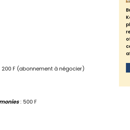
B
K
p
r
o
c
a
: 200 F (abonnement à négocier)
rémonies
: 500 F