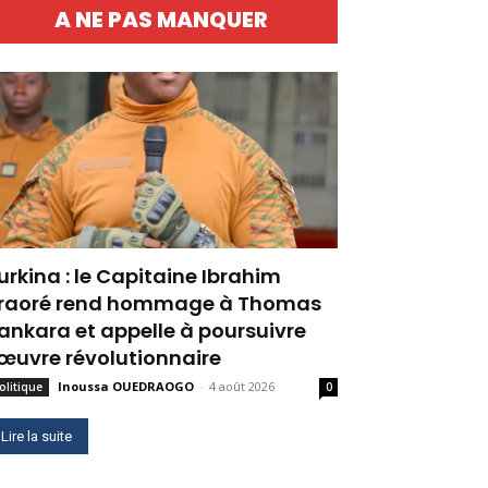
A NE PAS MANQUER
urkina : le Capitaine Ibrahim
raoré rend hommage à Thomas
ankara et appelle à poursuivre
’œuvre révolutionnaire
Inoussa OUEDRAOGO
-
4 août 2026
olitique
0
Lire la suite