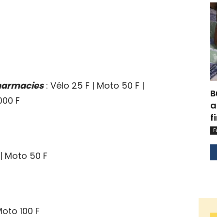
pharmacies
: Vélo 25 F | Moto 50 F |
B
000 F
a
f
E
 | Moto 50 F
Moto 100 F