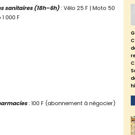
s sanitaires (18h–6h)
: Vélo 25 F | Moto 50
 1 000 F
G
C
d
r
C
S
d
h
pharmacies
: 100 F (abonnement à négocier)