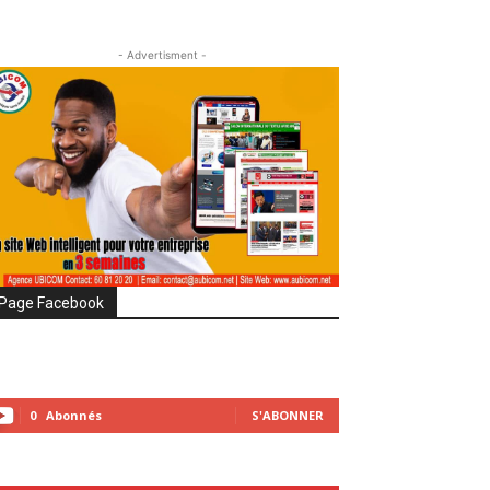
- Advertisment -
Page Facebook
0
Abonnés
S'ABONNER