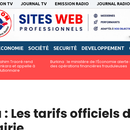
ION TV
JOURNAL TV
EMISSION RADIO
JOURNAL RADIO
ECONOMIE
SOCIÉTÉ
SECURITÉ
DEVELOPPEMENT
brahim Traoré rend
Burkina : le ministère de l’Économie alerte 
kara et appelle à
des opérations financières frauduleuses
lutionnaire
Les tarifs officiels 
irie