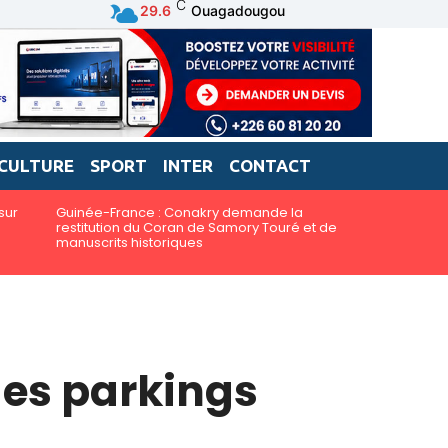
C
29.6
Ouagadougou
CULTURE
SPORT
INTER
CONTACT
sur
Guinée-France : Conakry demande la
restitution du Coran de Samory Touré et de
manuscrits historiques
des parkings