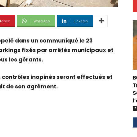
terest
WhatsApp
Linkedin
ppelé dans un communiqué le 23
arkings fixés par arrêtés municipaux et
ous les gérants.
s contrôles inopinés seront effectués et
B
T
ait de son agrément.
S
l
P