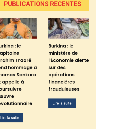
PUBLICATIONS RECENTES
urkina : le
Burkina : le
apitaine
ministère de
brahim Traoré
l’Économie alerte
end hommage à
sur des
homas Sankara
opérations
t appelle à
financières
oursuivre
frauduleuses
’œuvre
évolutionnaire
Lire la suite
Lire la suite