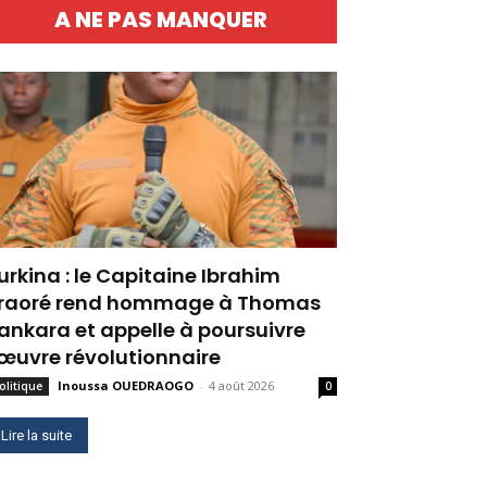
A NE PAS MANQUER
urkina : le Capitaine Ibrahim
raoré rend hommage à Thomas
ankara et appelle à poursuivre
’œuvre révolutionnaire
Inoussa OUEDRAOGO
-
4 août 2026
olitique
0
Lire la suite