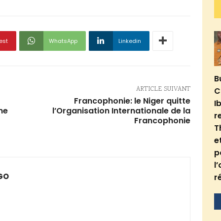
est
WhatsApp
Linkedin
B
ARTICLE SUIVANT
C
Francophonie: le Niger quitte
I
ne
l’Organisation Internationale de la
r
Francophonie
T
e
p
l
GO
r