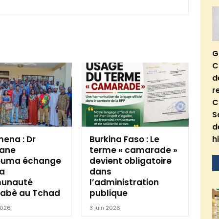
G
C
d
r
C
S
d
ena : Dr
Burkina Faso : Le
h
ane
terme « camarade »
ouma échange
devient obligatoire
la
dans
unauté
l’administration
nabè au Tchad
publique
 2026
3 juin 2026