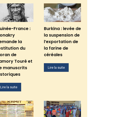
uinée-France :
Burkina : levée de
onakry
la suspension de
emande la
l’exportation de
estitution du
la farine de
oran de
céréales
amory Touré et
e manuscrits
Lire la suite
istoriques
Lire la suite