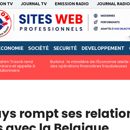
ION TV
JOURNAL TV
EMISSION RADIO
JOURNAL RADIO
ECONOMIE
SOCIÉTÉ
SECURITÉ
DEVELOPPEMENT
brahim Traoré rend
Burkina : le ministère de l’Économie alerte 
kara et appelle à
des opérations financières frauduleuses
lutionnaire
ays rompt ses relatio
 avec la Belgique