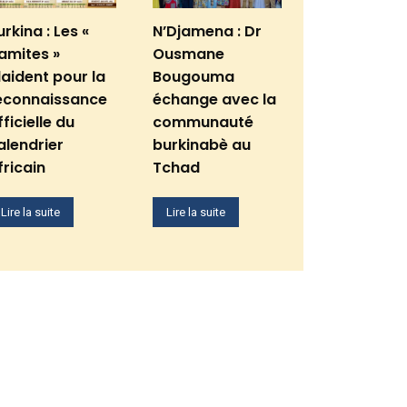
urkina : Les «
N’Djamena : Dr
amites »
Ousmane
laident pour la
Bougouma
econnaissance
échange avec la
fficielle du
communauté
alendrier
burkinabè au
fricain
Tchad
Lire la suite
Lire la suite