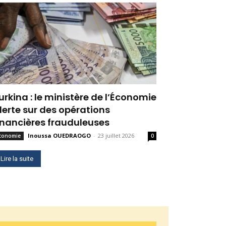
urkina : le ministère de l’Économie
lerte sur des opérations
inancières frauduleuses
Inoussa OUEDRAOGO
-
23 juillet 2026
conomie
0
Lire la suite