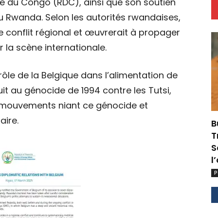
e du Congo (RDC), ainsi que son soutien
 Rwanda. Selon les autorités rwandaises,
ce conflit régional et œuvrerait à propager
la scène internationale.
le de la Belgique dans l’alimentation de
t au génocide de 1994 contre les Tutsi,
s mouvements niant ce génocide et
aire.
B
T
S
l
P