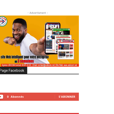
- Advertisment -
Page Facebook
0
Abonnés
S'ABONNER