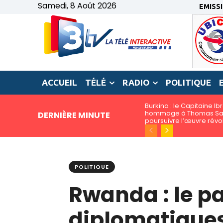
Samedi, 8 Août 2026
EMISS
ACCUEIL
TÉLÉ
RADIO
POLITIQUE
Burkina : le Capitaine I
hommage à Thomas San
DERNIÈRE MINUTE
poursuivre l’œuvre révo
POLITIQUE
Rwanda : le p
diplomatiques