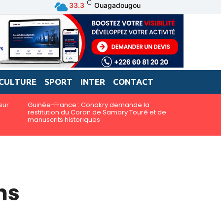
C
33.3
Ouagadougou
CULTURE
SPORT
INTER
CONTACT
sur
Guinée-France : Conakry demande la
restitution du Coran de Samory Touré et de
manuscrits historiques
ns