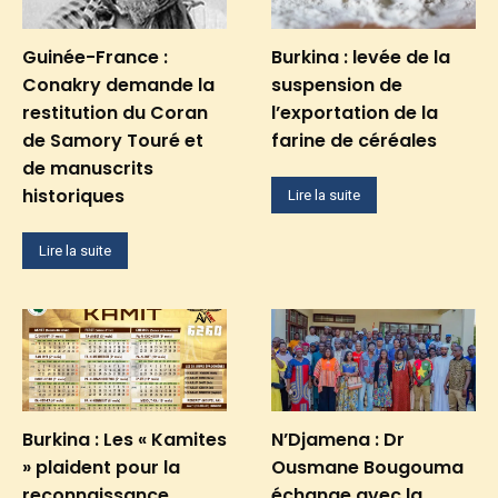
Guinée-France :
Burkina : levée de la
Conakry demande la
suspension de
restitution du Coran
l’exportation de la
de Samory Touré et
farine de céréales
de manuscrits
historiques
Lire la suite
Lire la suite
Burkina : Les « Kamites
N’Djamena : Dr
» plaident pour la
Ousmane Bougouma
reconnaissance
échange avec la