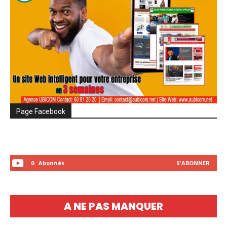
Page Facebook
0
Abonnés
S'ABONNER
A NE PAS MANQUER