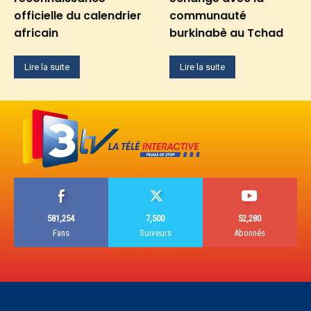
officielle du calendrier
communauté
africain
burkinabè au Tchad
Lire la suite
Lire la suite
581,254
7,500
52,280
Fans
Suiveurs
Abonnés