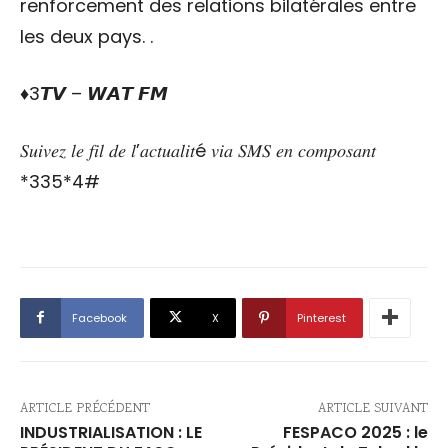
renforcement des relations bilatérales entre
les deux pays. .
‎‎♦️3𝙏𝙑 – 𝙒𝘼𝙏 𝙁𝙈
𝑆𝑢𝑖𝑣𝑒𝑧 𝑙𝑒 𝑓𝑖𝑙 𝑑𝑒 𝑙’𝑎𝑐𝑡𝑢𝑎𝑙𝑖𝑡é 𝑣𝑖𝑎 𝑆𝑀𝑆 𝑒𝑛 𝑐𝑜𝑚𝑝𝑜𝑠𝑎𝑛𝑡
*335*4#
Facebook
X
Pinterest
ARTICLE PRÉCÉDENT
ARTICLE SUIVANT
INDUSTRIALISATION : LE
FESPACO 2025 : le