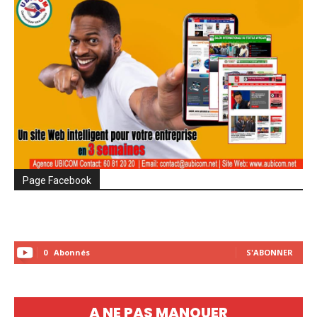
Page Facebook
0
Abonnés
S'ABONNER
A NE PAS MANQUER