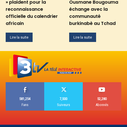
» plaident pour la
Ousmane Bougouma
reconnaissance
échange avec la
officielle du calendrier
communauté
africain
burkinabè au Tchad
Lire la suite
Lire la suite
581,254
7,500
52,280
Fans
Suiveurs
Abonnés