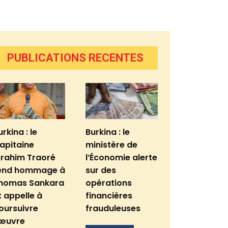
PUBLICATIONS RECENTES
urkina : le
Burkina : le
apitaine
ministère de
brahim Traoré
l’Économie alerte
end hommage à
sur des
homas Sankara
opérations
t appelle à
financières
oursuivre
frauduleuses
’œuvre