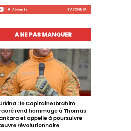
0
Abonnés
S'ABONNER
A NE PAS MANQUER
urkina : le Capitaine Ibrahim
raoré rend hommage à Thomas
ankara et appelle à poursuivre
’œuvre révolutionnaire