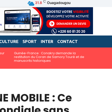
C
31.8
Ouagadougou
CULTURE
SPORT
INTER
CONTACT
sur
Guinée-France : Conakry demande la
restitution du Coran de Samory Touré et de
manuscrits historiques
 MOBILE : Ce
mondiale sans