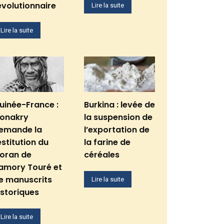
évolutionnaire
Lire la suite
Lire la suite
uinée-France :
Burkina : levée de
onakry
la suspension de
emande la
l’exportation de
estitution du
la farine de
oran de
céréales
amory Touré et
e manuscrits
Lire la suite
istoriques
Lire la suite