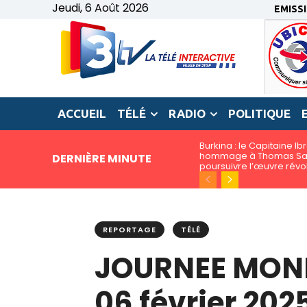
Jeudi, 6 Août 2026
EMISS
ACCUEIL
TÉLÉ
RADIO
POLITIQUE
Burkina : le Capitaine I
hommage à Thomas San
DERNIÈRE MINUTE
poursuivre l’œuvre révo
REPORTAGE
TÉLÉ
JOURNEE MOND
06 février 202