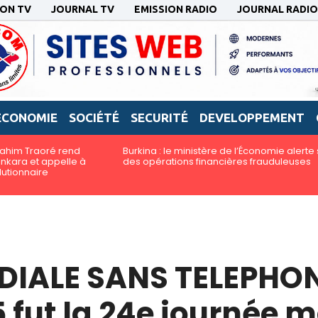
ION TV
JOURNAL TV
EMISSION RADIO
JOURNAL RADIO
ECONOMIE
SOCIÉTÉ
SECURITÉ
DEVELOPPEMENT
brahim Traoré rend
Burkina : le ministère de l’Économie alerte 
kara et appelle à
des opérations financières frauduleuses
lutionnaire
IALE SANS TELEPHONE
5 fut la 24e journée 