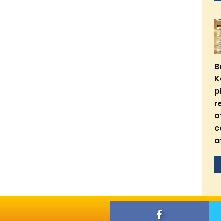
B
K
p
r
o
c
a