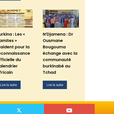
urkina : Les «
N’Djamena : Dr
amites »
Ousmane
laident pour la
Bougouma
econnaissance
échange avec la
fficielle du
communauté
alendrier
burkinabè au
fricain
Tchad
Lire la suite
Lire la suite