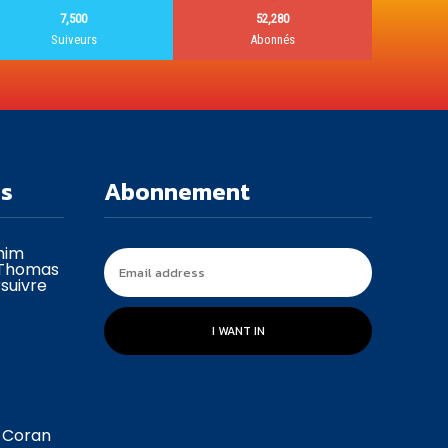
7,500
52,280
Suiveurs
Abonnés
es
Abonnement
ahim
 Thomas
suivre
I WANT IN
u Coran