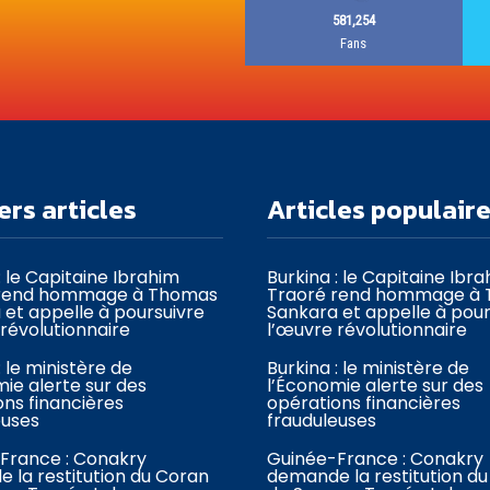
581,254
Fans
ers articles
Articles populair
: le Capitaine Ibrahim
Burkina : le Capitaine Ibr
 rend hommage à Thomas
Traoré rend hommage à
 et appelle à poursuivre
Sankara et appelle à pour
révolutionnaire
l’œuvre révolutionnaire
: le ministère de
Burkina : le ministère de
ie alerte sur des
l’Économie alerte sur des
ons financières
opérations financières
euses
frauduleuses
France : Conakry
Guinée-France : Conakry
 la restitution du Coran
demande la restitution d