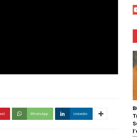
B
est
WhatsApp
Linkedin
T
S
l