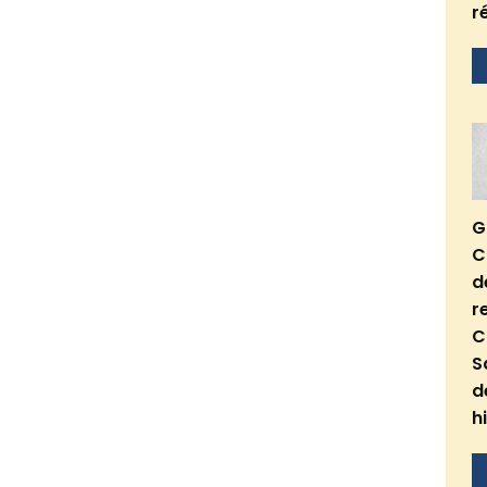
r
G
C
d
r
C
S
d
h