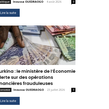
Inoussa OUEDRAOGO
-
4 août 2026
olitique
0
Lire la suite
urkina : le ministère de l’Économie
lerte sur des opérations
inancières frauduleuses
Inoussa OUEDRAOGO
-
23 juillet 2026
conomie
0
Lire la suite