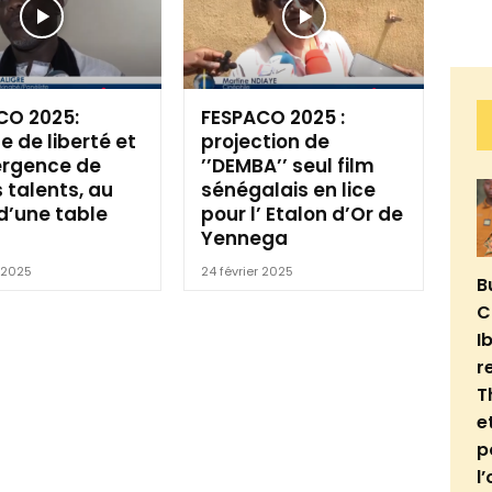
CO 2025:
FESPACO 2025 :
 de liberté et
projection de
rgence de
’’DEMBA’’ seul film
 talents, au
sénégalais en lice
d’une table
pour l’ Etalon d’Or de
Yennega
r 2025
24 février 2025
B
C
I
r
T
e
p
l