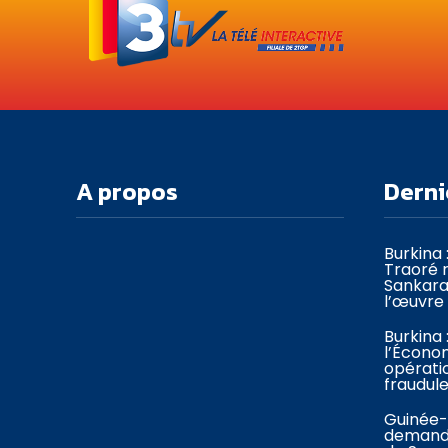
A propos
Derni
Burkina 
Traoré
Sankara
l’œuvre 
Burkina 
l’Économ
opérati
fraudul
Guinée-
demande