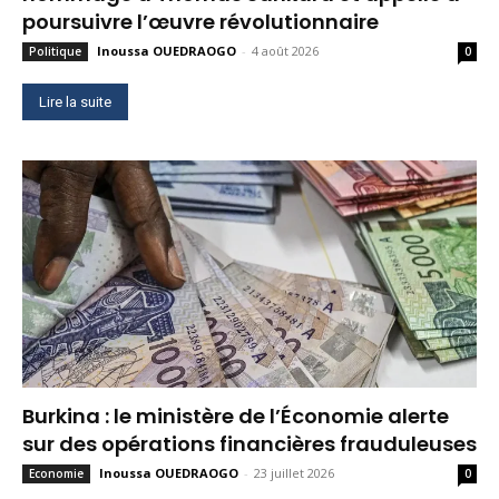
poursuivre l’œuvre révolutionnaire
Inoussa OUEDRAOGO
-
4 août 2026
Politique
0
Lire la suite
Burkina : le ministère de l’Économie alerte
sur des opérations financières frauduleuses
Inoussa OUEDRAOGO
-
23 juillet 2026
Economie
0