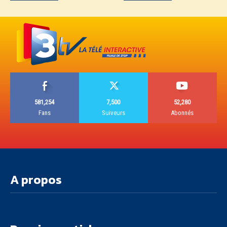
581,254
7,500
52,280
Fans
Suiveurs
Abonnés
A propos