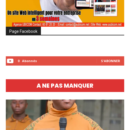
Page Facebook
0
Abonnés
S'ABONNER
A NE PAS MANQUER