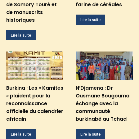
de Samory Touré et
farine de céréales
de manuscrits
historiques
Lire la suite
Lire la suite
Burkina : Les « Kamites
N’Djamena : Dr
» plaident pour la
Ousmane Bougouma
reconnaissance
échange avec la
officielle du calendrier
communauté
africain
burkinabè au Tchad
Lire la suite
Lire la suite