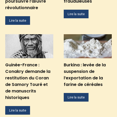
poursuivre l’œuvre
frauduleuses
révolutionnaire
Lire la suite
Lire la suite
Guinée-France :
Burkina : levée de la
Conakry demande la
suspension de
restitution du Coran
l’exportation de la
de Samory Touré et
farine de céréales
de manuscrits
historiques
Lire la suite
Lire la suite