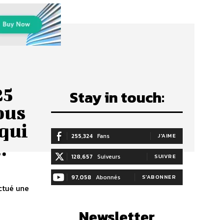
25
Stay in touch:
ous
 qui
255,324
Fans
J'AIME
.
128,657
Suiveurs
SUIVRE
97,058
Abonnés
S'ABONNER
ctué une
Newsletter