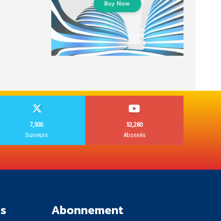
7,500
52,280
Suiveurs
Abonnés
es
Abonnement