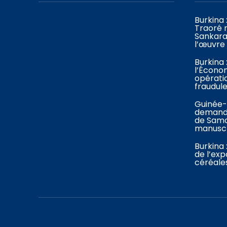
Burkina 
Traoré
Sankara
l’œuvre 
Burkina 
l’Économ
opérati
fraudul
Guinée-
demande
de Samo
manuscr
Burkina 
de l’exp
céréale