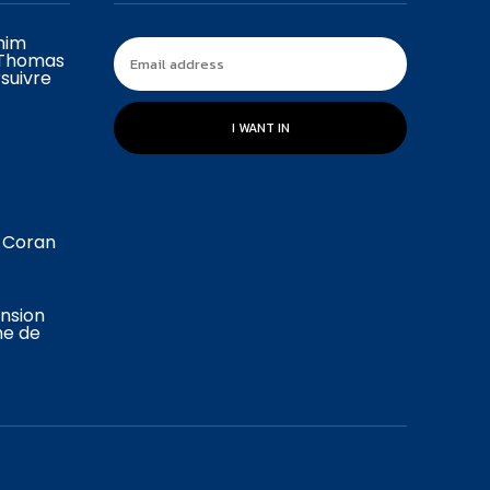
ahim
 Thomas
suivre
I WANT IN
u Coran
ension
ne de