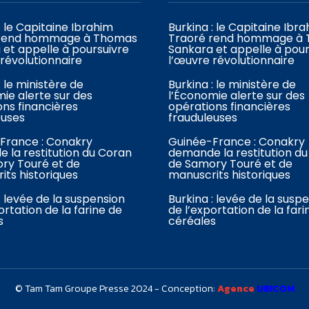
: le Capitaine Ibrahim
Burkina : le Capitaine Ibr
 rend hommage à Thomas
Traoré rend hommage à
 et appelle à poursuivre
Sankara et appelle à pour
révolutionnaire
l’œuvre révolutionnaire
: le ministère de
Burkina : le ministère de
ie alerte sur des
l’Économie alerte sur des
ons financières
opérations financières
euses
frauduleuses
France : Conakry
Guinée-France : Conakry
 la restitution du Coran
demande la restitution d
ry Touré et de
de Samory Touré et de
its historiques
manuscrits historiques
: levée de la suspension
Burkina : levée de la susp
ortation de la farine de
de l’exportation de la fari
s
céréales
© Tam Tam Groupe Presse 2024 - Conception:
Agence
UBICOM