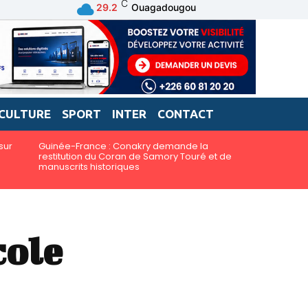
C
29.2
Ouagadougou
CULTURE
SPORT
INTER
CONTACT
sur
Guinée-France : Conakry demande la
restitution du Coran de Samory Touré et de
manuscrits historiques
cole